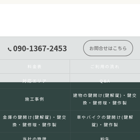
090-1367-2453
お問合せはこちら
料金表
ご利用の流れ
対応エリア
Q&A
建物の鍵開け(鍵解錠)・鍵交
施工事例
換・鍵修理・鍵作製
金庫の鍵開け(鍵解錠)・鍵交
車やバイクの鍵開け(鍵解
換・鍵修理・鍵作製
錠)・鍵作製
当社の特徴
紛失