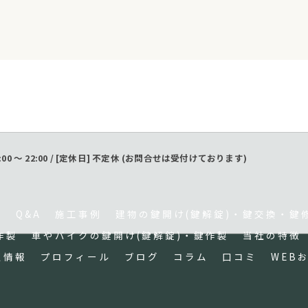
:00 〜 22:00 / [定休日] 不定休 (お問合せは受付けております)
ア
Q&A
施工事例
建物の鍵開け(鍵解錠)・鍵交換・鍵
作製
車やバイクの鍵開け(鍵解錠)・鍵作製
当社の特徴
点情報
プロフィール
ブログ
コラム
口コミ
WEB