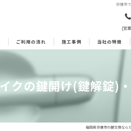
宗像市で
[営業
表
ご利用の流れ
施工事例
当社の特徴
対応エリア
建物の鍵開け(鍵解錠)・鍵交換・鍵修
紛失
Q&A
金庫の鍵開け(鍵解錠)・鍵交換・鍵修
トイレ
イクの鍵開け(鍵解錠)
車やバイクの鍵開け(鍵解錠)・鍵作製
浴室
マンション
ドアノブ
福岡県宗像市の鍵交換ならカギ