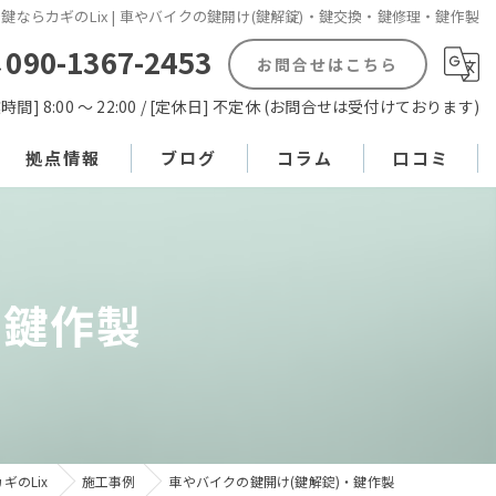
鍵ならカギのLix | 車やバイクの鍵開け(鍵解錠)・鍵交換・鍵修理・鍵作製
090-1367-2453
お問合せはこちら
時間] 8:00 〜 22:00 / [定休日] 不定休 (お問合せは受付けております)
拠点情報
ブログ
コラム
口コミ
理・鍵作製
プロフィール
理・鍵作製
・鍵作製
のLix
施工事例
車やバイクの鍵開け(鍵解錠)・鍵作製