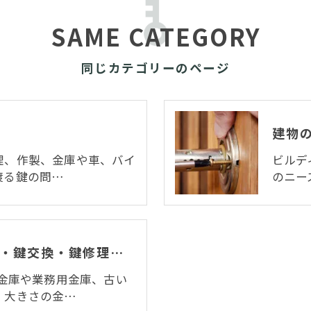
SAME CATEGORY
同じカテゴリーのページ
理、作製、金庫や車、バイ
ビルデ
渡る鍵の問…
のニー
金庫の鍵開け(鍵解錠)・鍵交換・鍵修理・鍵作製
火金庫や業務用金庫、古い
、大きさの金…