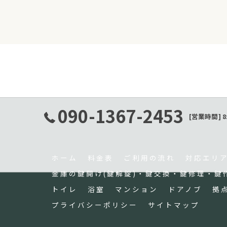
090-1367-2453
[営業時間] 8
ホーム
料金表
ご利用の流れ
対応エリ
金庫の鍵開け(鍵解錠)・鍵交換・鍵修理・鍵
トイレ
浴室
マンション
ドアノブ
拠
プライバシーポリシー
サイトマップ