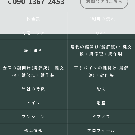
090-1367-2453
お問合せはこちら
料金表
ご利用の流れ
対応エリア
Q&A
建物の鍵開け(鍵解錠)・鍵交
施工事例
換・鍵修理・鍵作製
金庫の鍵開け(鍵解錠)・鍵交
車やバイクの鍵開け(鍵解
換・鍵修理・鍵作製
錠)・鍵作製
当社の特徴
紛失
トイレ
浴室
マンション
ドアノブ
拠点情報
プロフィール